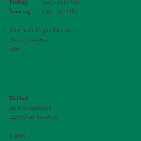
Freitag
9.30 – 14.00 Uhr
Samstag
9.30 – 13.00 Uhr
Oder nach Absprache unter
06154 / 71–78695
oder
silvia.seibert-christ@daw.de
KONTAKT
Eichhof
Im Seesengrund 8
64372 Ober-Ramstadt
E-Mail
yvonne.zimmermann@daw.de