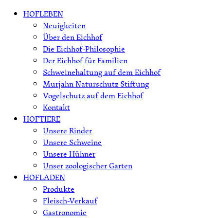
Skip
HOFLEBEN
to
Neuigkeiten
content
Über den Eichhof
Die Eichhof-Philosophie
Der Eichhof für Familien
Schweinehaltung auf dem Eichhof
Murjahn Naturschutz Stiftung
Vogelschutz auf dem Eichhof
Kontakt
HOFTIERE
Unsere Rinder
Unsere Schweine
Unsere Hühner
Unser zoologischer Garten
HOFLADEN
Produkte
Fleisch-Verkauf
Gastronomie