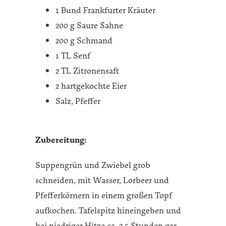
1 Bund Frankfurter Kräuter
200 g Saure Sahne
200 g Schmand
1 TL Senf
2 TL Zitronensaft
2 hartgekochte Eier
Salz, Pfeffer
Zubereitung:
Suppengrün und Zwiebel grob
schneiden, mit Wasser, Lorbeer und
Pfefferkörnern in einem großen Topf
aufkochen. Tafelspitz hineingeben und
bei niedriger Hitze ca. 2,5 Stunden gar