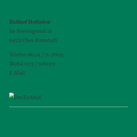
KONTAKT
Eichhof Hofladen
Im Seesengrund 16
64372 Ober-Ramstadt
Telefon 06154 / 71-78695
Mobil 0173 / 3061372
E-Mail
silvia.seibert-christ@daw.de
ÖFFNUNGSZEITEN