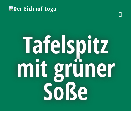
Skip
to
content
Tafelspitz
mit grüner
Soße