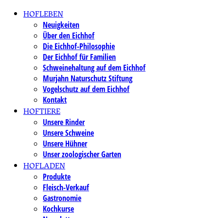
Skip
HOFLEBEN
to
Neuigkeiten
Über den Eichhof
content
Die Eichhof-Philosophie
Der Eichhof für Familien
Schweinehaltung auf dem Eichhof
Murjahn Naturschutz Stiftung
Vogelschutz auf dem Eichhof
Kontakt
HOFTIERE
Unsere Rinder
Unsere Schweine
Unsere Hühner
Unser zoologischer Garten
HOFLADEN
Produkte
Fleisch-Verkauf
Gastronomie
Kochkurse