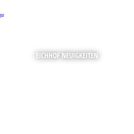
EICHHOF NEUIGKEITEN
ze Jahr über ist auf dem Eichhof mächtig 
erem Newsletter an und bleiben Sie i