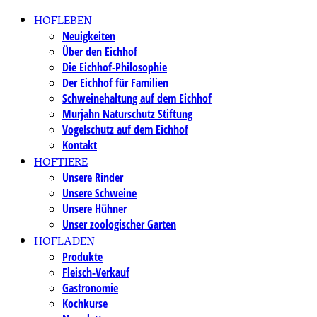
Skip
HOFLEBEN
to
Neuigkeiten
Über den Eichhof
content
Die Eichhof-Philosophie
Der Eichhof für Familien
Schweinehaltung auf dem Eichhof
Murjahn Naturschutz Stiftung
Vogelschutz auf dem Eichhof
Kontakt
HOFTIERE
Unsere Rinder
Unsere Schweine
Unsere Hühner
Unser zoologischer Garten
HOFLADEN
Produkte
Fleisch-Verkauf
Gastronomie
Kochkurse