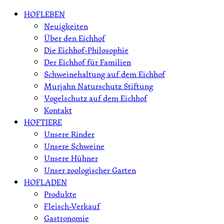
Skip
HOFLEBEN
to
Neuigkeiten
content
Über den Eichhof
Die Eichhof-Philosophie
Der Eichhof für Familien
Schweinehaltung auf dem Eichhof
Murjahn Naturschutz Stiftung
Vogelschutz auf dem Eichhof
Kontakt
HOFTIERE
Unsere Rinder
Unsere Schweine
Unsere Hühner
Unser zoologischer Garten
HOFLADEN
Produkte
Fleisch-Verkauf
Gastronomie