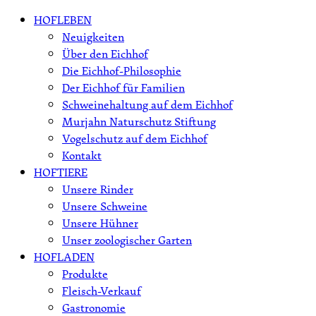
Skip
HOFLEBEN
to
Neuigkeiten
content
Über den Eichhof
Die Eichhof-Philosophie
Der Eichhof für Familien
Schweinehaltung auf dem Eichhof
Murjahn Naturschutz Stiftung
Vogelschutz auf dem Eichhof
Kontakt
HOFTIERE
Unsere Rinder
Unsere Schweine
Unsere Hühner
Unser zoologischer Garten
HOFLADEN
Produkte
Fleisch-Verkauf
Gastronomie