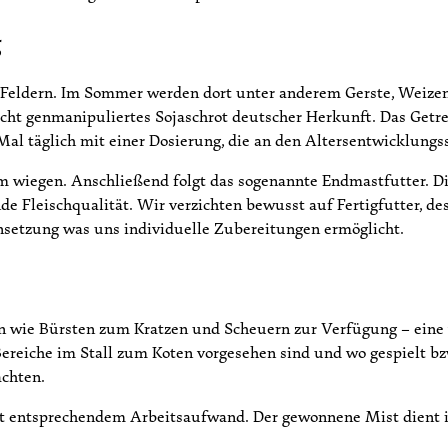
g
Feldern. Im Sommer werden dort unter anderem Gerste, Weize
cht genmanipuliertes Sojaschrot deutscher Herkunft. Das Getr
al täglich mit einer Dosierung, die an den Altersentwicklungss
mm wiegen. Anschließend folgt das sogenannte Endmastfutter. Di
de Fleischqualität. Wir verzichten bewusst auf Fertigfutter, d
nsetzung was uns individuelle Zubereitungen ermöglicht.
ten wie Bürsten zum Kratzen und Scheuern zur Verfügung – ein
ereiche im Stall zum Koten vorgesehen sind und wo gespielt bz
achten.
t entsprechendem Arbeitsaufwand. Der gewonnene Mist dient im