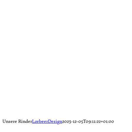
Weitere Tiere auf dem Eichhof
Unsere Rinder
LorbeerDesign
2023-12-05T09:11:22+01:00