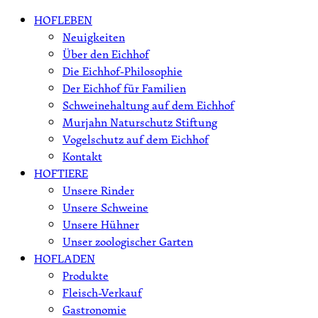
Skip
HOFLEBEN
to
Neuigkeiten
content
Über den Eichhof
Die Eichhof-Philosophie
Der Eichhof für Familien
Schweinehaltung auf dem Eichhof
Murjahn Naturschutz Stiftung
Vogelschutz auf dem Eichhof
Kontakt
HOFTIERE
Unsere Rinder
Unsere Schweine
Unsere Hühner
Unser zoologischer Garten
HOFLADEN
Produkte
Fleisch-Verkauf
Gastronomie