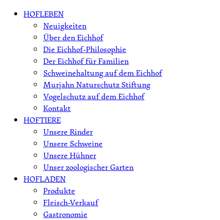
Skip
HOFLEBEN
to
Neuigkeiten
content
Über den Eichhof
Die Eichhof-Philosophie
Der Eichhof für Familien
Schweinehaltung auf dem Eichhof
Murjahn Naturschutz Stiftung
Vogelschutz auf dem Eichhof
Kontakt
HOFTIERE
Unsere Rinder
Unsere Schweine
Unsere Hühner
Unser zoologischer Garten
HOFLADEN
Produkte
Fleisch-Verkauf
Gastronomie