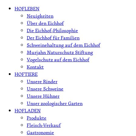
Skip
HOFLEBEN
to
Neuigkeiten
content
Über den Eichhof
Die Eichhof-Philosophie
Der Eichhof für Familien
Schweinehaltung auf dem Eichhof
Murjahn Naturschutz Stiftung
Vogelschutz auf dem Eichhof
Kontakt
HOFTIERE
Unsere Rinder
Unsere Schweine
Unsere Hühner
Unser zoologischer Garten
HOFLADEN
Produkte
Fleisch-Verkauf
Gastronomie