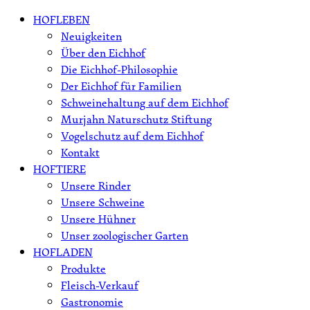
Skip
HOFLEBEN
to
Neuigkeiten
content
Über den Eichhof
Die Eichhof-Philosophie
Der Eichhof für Familien
Schweinehaltung auf dem Eichhof
Murjahn Naturschutz Stiftung
Vogelschutz auf dem Eichhof
Kontakt
HOFTIERE
Unsere Rinder
Unsere Schweine
Unsere Hühner
Unser zoologischer Garten
HOFLADEN
Produkte
Fleisch-Verkauf
Gastronomie