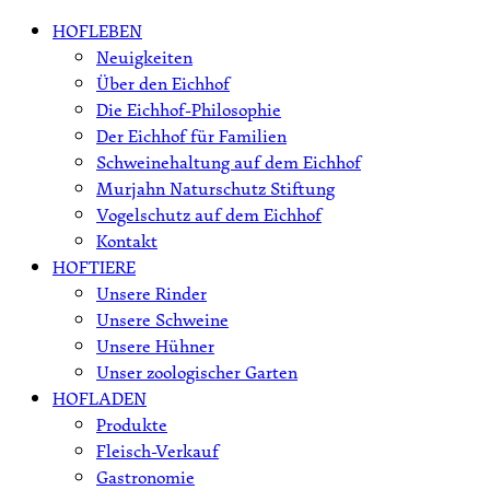
Skip
HOFLEBEN
to
Neuigkeiten
content
Über den Eichhof
Die Eichhof-Philosophie
Der Eichhof für Familien
Schweinehaltung auf dem Eichhof
Murjahn Naturschutz Stiftung
Vogelschutz auf dem Eichhof
Kontakt
HOFTIERE
Unsere Rinder
Unsere Schweine
Unsere Hühner
Unser zoologischer Garten
HOFLADEN
Produkte
Fleisch-Verkauf
Gastronomie