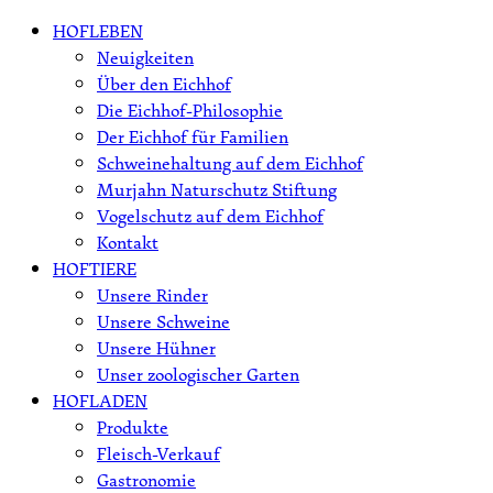
Skip
HOFLEBEN
to
Neuigkeiten
content
Über den Eichhof
Die Eichhof-Philosophie
Der Eichhof für Familien
Schweinehaltung auf dem Eichhof
Murjahn Naturschutz Stiftung
Vogelschutz auf dem Eichhof
Kontakt
HOFTIERE
Unsere Rinder
Unsere Schweine
Unsere Hühner
Unser zoologischer Garten
HOFLADEN
Produkte
Fleisch-Verkauf
Gastronomie