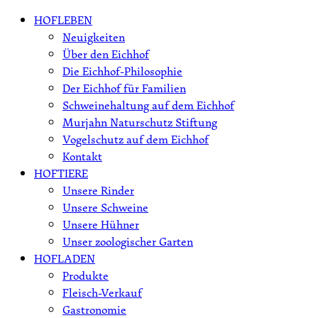
Skip
HOFLEBEN
to
Neuigkeiten
content
Über den Eichhof
Die Eichhof-Philosophie
Der Eichhof für Familien
Schweinehaltung auf dem Eichhof
Murjahn Naturschutz Stiftung
Vogelschutz auf dem Eichhof
Kontakt
HOFTIERE
Unsere Rinder
Unsere Schweine
Unsere Hühner
Unser zoologischer Garten
HOFLADEN
Produkte
Fleisch-Verkauf
Gastronomie