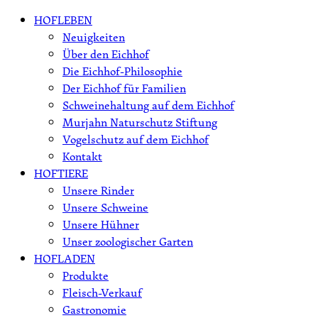
Skip
HOFLEBEN
to
Neuigkeiten
content
Über den Eichhof
Die Eichhof-Philosophie
Der Eichhof für Familien
Schweinehaltung auf dem Eichhof
Murjahn Naturschutz Stiftung
Vogelschutz auf dem Eichhof
Kontakt
HOFTIERE
Unsere Rinder
Unsere Schweine
Unsere Hühner
Unser zoologischer Garten
HOFLADEN
Produkte
Fleisch-Verkauf
Gastronomie