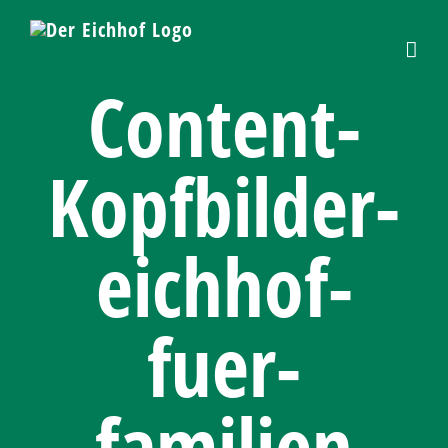
Skip
to
content
Content-
Kopfbilder-
eichhof-
fuer-
familien