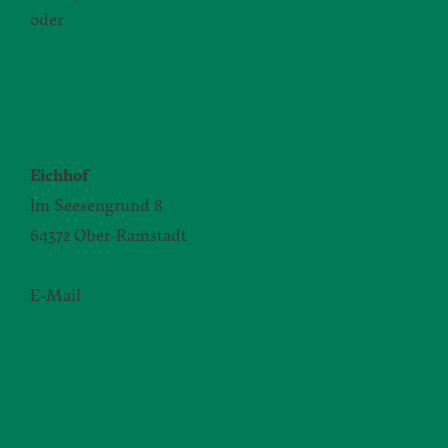
oder
silvia.seibert-christ@daw.de
KONTAKT
Eichhof
Im Seesengrund 8
64372 Ober-Ramstadt
E-Mail
yvonne.zimmermann@daw.de