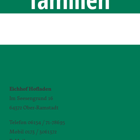
KONTAKT
Eichhof Hofladen
Im Seesengrund 16
64372 Ober-Ramstadt
Telefon 06154 / 71-78695
Mobil 0173 / 3061372