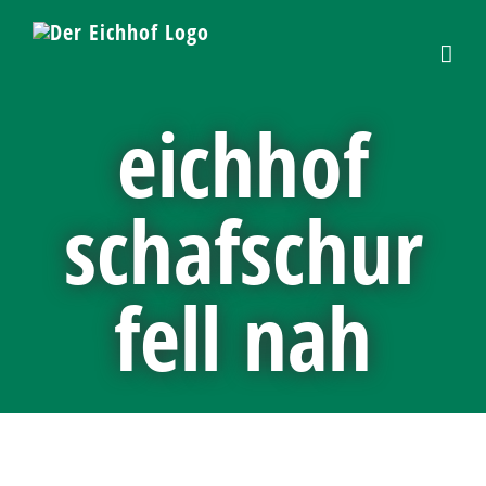
Skip
to
content
eichhof
schafschur
fell nah