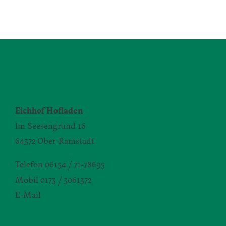
KONTAKT
Eichhof Hofladen
Im Seesengrund 16
64372 Ober-Ramstadt
Telefon 06154 / 71-78695
Mobil 0173 / 3061372
E-Mail
silvia.seibert-christ@daw.de