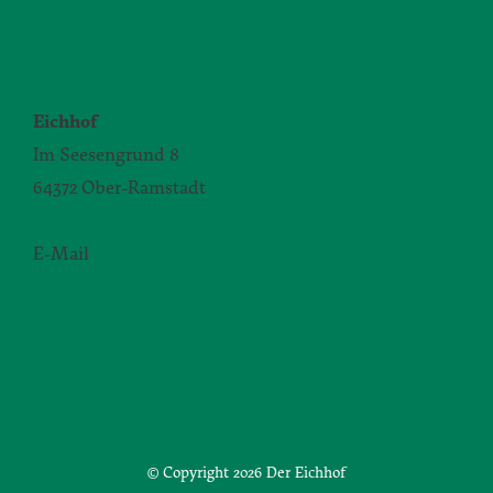
KONTAKT
Eichhof
Im Seesengrund 8
64372 Ober-Ramstadt
E-Mail
yvonne.zimmermann@daw.de
© Copyright
2026 Der Eichhof