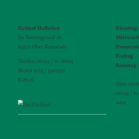
KONTAKT
ÖFFNUN
Eichhof Hofladen
Dienstag
Im Seesengrund 16
Mittwoc
64372 Ober-Ramstadt
Donnerst
Freitag
9
Telefon 06154 / 71-78695
Samstag
Mobil 0173 / 3061372
E-Mail
silvia.seibert-christ@daw.de
Oder nach
06154 / 7
oder
silvia.sei