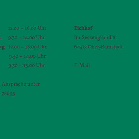
GSZEITEN
KONTAKT
12.00 – 18.00 Uhr
Eichhof
h
9.30 – 14.00 Uhr
Im Seesengrund 8
ag
12.00 – 18.00 Uhr
64372 Ober-Ramstadt
.30 – 14.00 Uhr
9.30 – 13.00 Uhr
E-Mail
yvonne.zimmerman
 Absprache unter
1–78695
bert-christ@daw.de