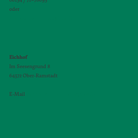
oder
silvia.seibert-christ@daw.de
KONTAKT
Eichhof
Im Seesengrund 8
64372 Ober-Ramstadt
E-Mail
yvonne.zimmermann@daw.de