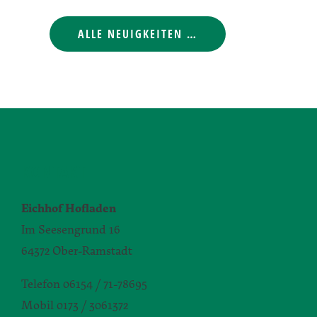
ALLE NEUIGKEITEN …
KONTAKT
Eichhof Hofladen
Im Seesengrund 16
64372 Ober-Ramstadt
Telefon 06154 / 71-78695
Mobil 0173 / 3061372