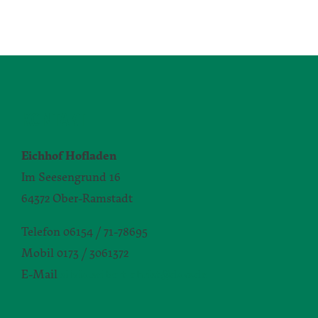
KONTAKT
Eichhof Hofladen
Im Seesengrund 16
64372 Ober-Ramstadt
Telefon 06154 / 71-78695
Mobil 0173 / 3061372
E-Mail
silvia.seibert-christ@daw.de