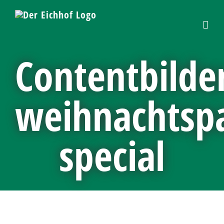
Skip
to
content
Contentbilde
weihnachtspa
special