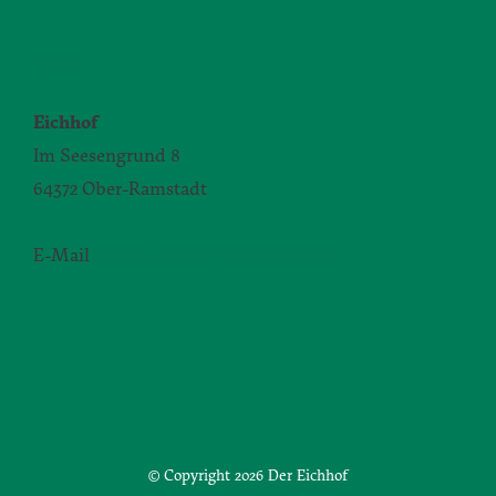
KONTAKT
Eichhof
Im Seesengrund 8
64372 Ober-Ramstadt
E-Mail
yvonne.zimmermann@daw.de
© Copyright
2026 Der Eichhof