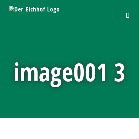
Skip
to
content
image001 3