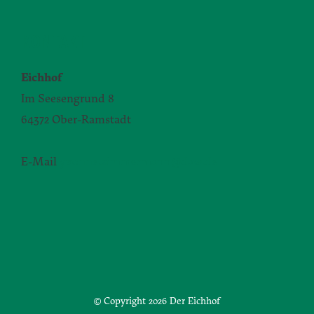
KONTAKT
Eichhof
Im Seesengrund 8
64372 Ober-Ramstadt
E-Mail
yvonne.zimmermann@daw.de
© Copyright
2026 Der Eichhof