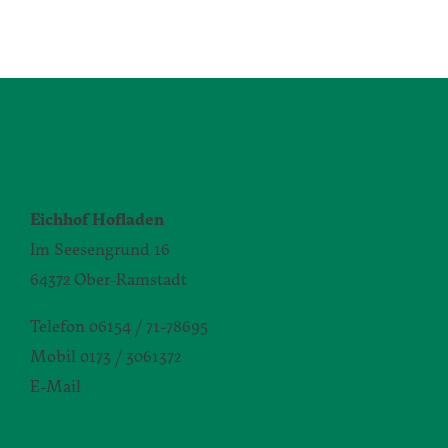
KONTAKT
Eichhof Hofladen
Im Seesengrund 16
64372 Ober-Ramstadt
Telefon 06154 / 71-78695
Mobil 0173 / 3061372
E-Mail
silvia.seibert-christ@daw.de