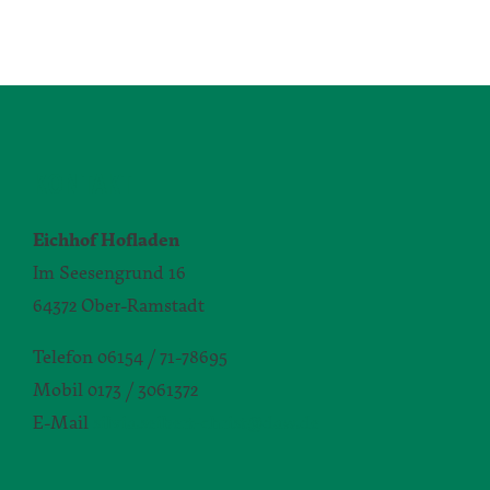
KONTAKT
Eichhof Hofladen
Im Seesengrund 16
64372 Ober-Ramstadt
Telefon 06154 / 71-78695
Mobil 0173 / 3061372
E-Mail
silvia.seibert-christ@daw.de