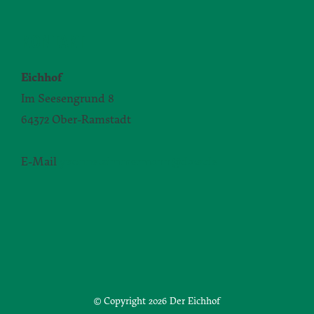
KONTAKT
Eichhof
Im Seesengrund 8
64372 Ober-Ramstadt
E-Mail
yvonne.zimmermann@daw.de
© Copyright
2026 Der Eichhof