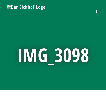
Skip
to
content
IMG_3098