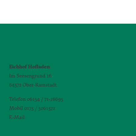
KONTAKT
Eichhof Hofladen
Im Seesengrund 16
64372 Ober-Ramstadt
Telefon 06154 / 71-78695
Mobil 0173 / 3061372
E-Mail
silvia.seibert-christ@daw.de