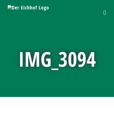
Skip
to
content
IMG_3094