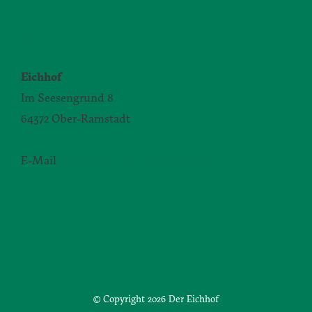
KONTAKT
Eichhof
Im Seesengrund 8
64372 Ober-Ramstadt
E-Mail
yvonne.zimmermann@daw.de
© Copyright
2026 Der Eichhof