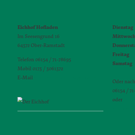
KONTAKT
ÖFFNUN
Eichhof Hofladen
Dienstag
Im Seesengrund 16
Mittwoc
64372 Ober-Ramstadt
Donnerst
Freitag
9
Telefon 06154 / 71-78695
Samstag
Mobil 0173 / 3061372
E-Mail
silvia.seibert-christ@daw.de
Oder nach
06154 / 7
oder
silvia.sei