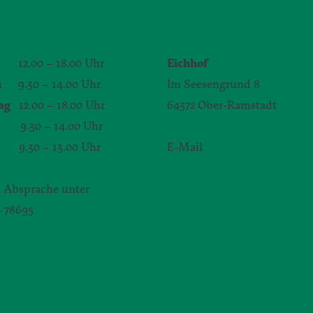
GSZEITEN
KONTAKT
12.00 – 18.00 Uhr
Eichhof
h
9.30 – 14.00 Uhr
Im Seesengrund 8
ag
12.00 – 18.00 Uhr
64372 Ober-Ramstadt
.30 – 14.00 Uhr
9.30 – 13.00 Uhr
E-Mail
yvonne.zimmerman
 Absprache unter
1–78695
bert-christ@daw.de