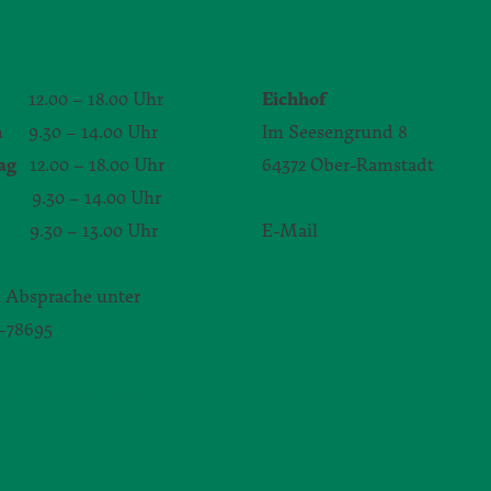
GSZEITEN
KONTAKT
12.00 – 18.00 Uhr
Eichhof
h
9.30 – 14.00 Uhr
Im Seesengrund 8
ag
12.00 – 18.00 Uhr
64372 Ober-Ramstadt
.30 – 14.00 Uhr
9.30 – 13.00 Uhr
E-Mail
yvonne.zimmerman
 Absprache unter
1–78695
bert-christ@daw.de