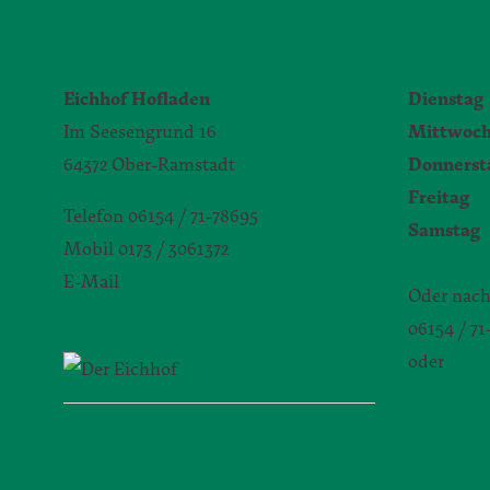
KONTAKT
ÖFFNUN
Eichhof Hofladen
Dienstag
Im Seesengrund 16
Mittwoc
64372 Ober-Ramstadt
Donnerst
Freitag
9
Telefon 06154 / 71-78695
Samstag
Mobil 0173 / 3061372
E-Mail
silvia.seibert-christ@daw.de
Oder nach
06154 / 7
oder
silvia.sei