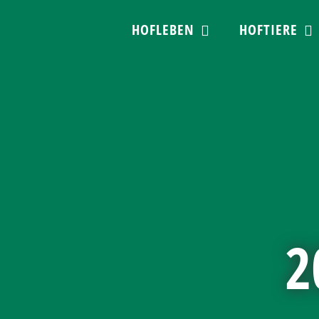
Skip
HOFLEBEN
HOFTIERE
to
content
2