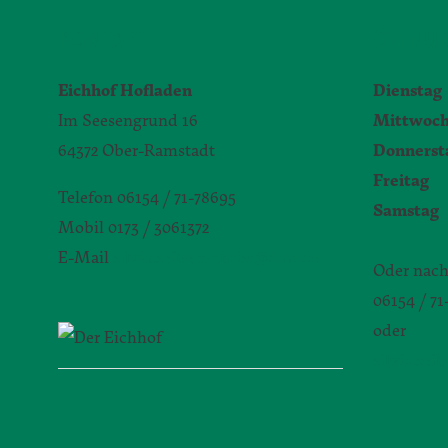
KONTAKT
ÖFFNUN
Eichhof Hofladen
Dienstag
Im Seesengrund 16
Mittwoc
64372 Ober-Ramstadt
Donnerst
Freitag
9
Telefon 06154 / 71-78695
Samstag
Mobil 0173 / 3061372
E-Mail
silvia.seibert-christ@daw.de
Oder nach
06154 / 7
oder
silvia.sei