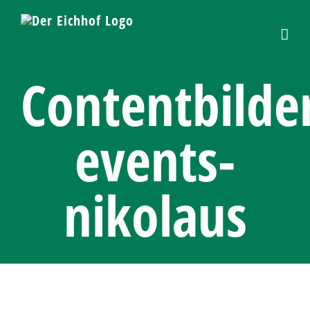
Skip
to
content
Contentbilde
events-
nikolaus