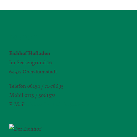
KONTAKT
Eichhof Hofladen
Im Seesengrund 16
64372 Ober-Ramstadt
Telefon 06154 / 71-78695
Mobil 0173 / 3061372
E-Mail
silvia.seibert-christ@daw.de