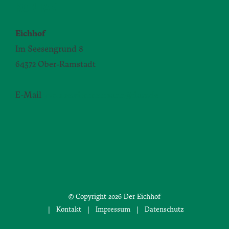
KONTAKT
Eichhof
Im Seesengrund 8
64372 Ober-Ramstadt
E-Mail
yvonne.zimmermann@daw.de
© Copyright
2026 Der Eichhof
|
Kontakt
|
Impressum
|
Datenschutz