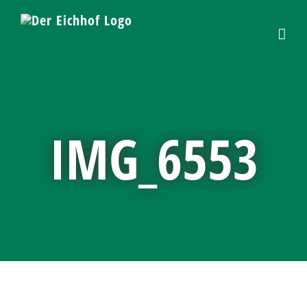
Skip
to
content
IMG_6553