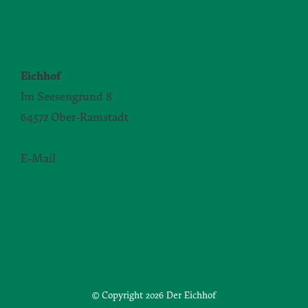
KONTAKT
Eichhof
Im Seesengrund 8
64372 Ober-Ramstadt
E-Mail
yvonne.zimmermann@daw.de
© Copyright
2026 Der Eichhof