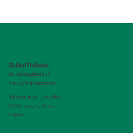
KONTAKT
Eichhof Hofladen
Im Seesengrund 16
64372 Ober-Ramstadt
Telefon 06154 / 71-78695
Mobil 0173 / 3061372
E-Mail
silvia.seibert-christ@daw.de