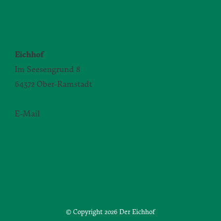
KONTAKT
Eichhof
Im Seesengrund 8
64372 Ober-Ramstadt
E-Mail
yvonne.zimmermann@daw.de
© Copyright
2026 Der Eichhof