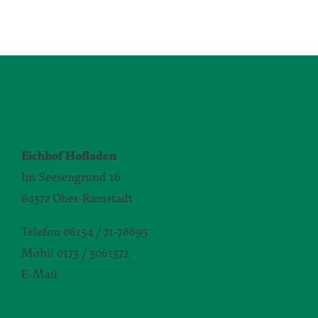
KONTAKT
Eichhof Hofladen
Im Seesengrund 16
64372 Ober-Ramstadt
Telefon 06154 / 71-78695
Mobil 0173 / 3061372
E-Mail
silvia.seibert-christ@daw.de