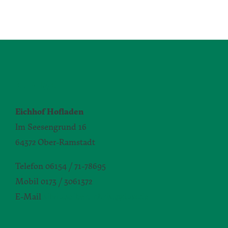
KONTAKT
Eichhof Hofladen
Im Seesengrund 16
64372 Ober-Ramstadt
Telefon 06154 / 71-78695
Mobil 0173 / 3061372
E-Mail
silvia.seibert-christ@daw.de