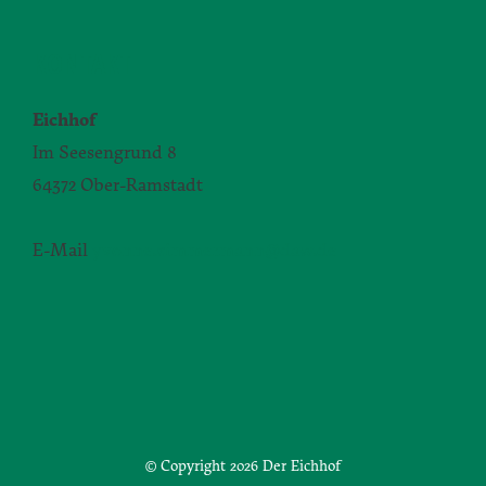
KONTAKT
Eichhof
Im Seesengrund 8
64372 Ober-Ramstadt
E-Mail
yvonne.zimmermann@daw.de
© Copyright
2026 Der Eichhof