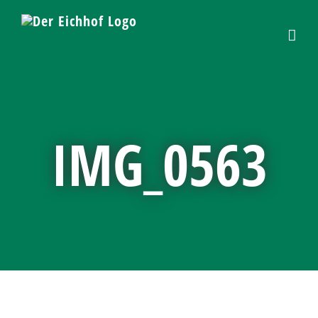
Skip
to
content
IMG_0563