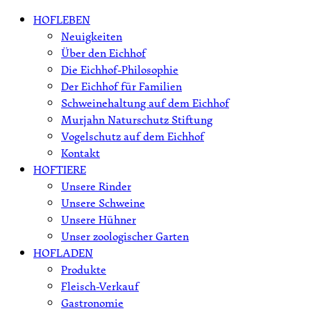
Skip
HOFLEBEN
to
Neuigkeiten
content
Über den Eichhof
Die Eichhof-Philosophie
Der Eichhof für Familien
Schweinehaltung auf dem Eichhof
Murjahn Naturschutz Stiftung
Vogelschutz auf dem Eichhof
Kontakt
HOFTIERE
Unsere Rinder
Unsere Schweine
Unsere Hühner
Unser zoologischer Garten
HOFLADEN
Produkte
Fleisch-Verkauf
Gastronomie