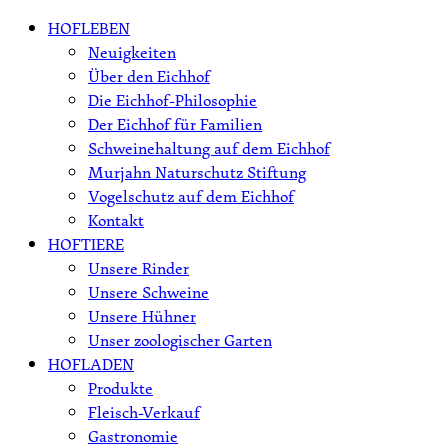
Skip
HOFLEBEN
to
Neuigkeiten
content
Über den Eichhof
Die Eichhof-Philosophie
Der Eichhof für Familien
Schweinehaltung auf dem Eichhof
Murjahn Naturschutz Stiftung
Vogelschutz auf dem Eichhof
Kontakt
HOFTIERE
Unsere Rinder
Unsere Schweine
Unsere Hühner
Unser zoologischer Garten
HOFLADEN
Produkte
Fleisch-Verkauf
Gastronomie