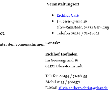
Veranstaltungsort
Eichhof Café
Im Seesengrund 16
Ober-Ramstadt
,
64372
Germany
ot.
Telefon
06154 / 71–78695
Kontakt
unter den Sonnenschirmen.
Eichhof Hofladen
Im Seesengrund 16
64372 Ober-Ramstadt
Telefon 06154 / 71-78695
Mobil 0173 / 3061372
E-Mail
silvia.seibert-christ@daw.de