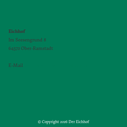
KONTAKT
Eichhof
Im Seesengrund 8
64372 Ober-Ramstadt
E-Mail
yvonne.zimmermann@daw.de
© Copyright
2026 Der Eichhof