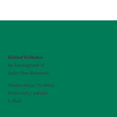
KONTAKT
Eichhof Hofladen
Im Seesengrund 16
64372 Ober-Ramstadt
Telefon 06154 / 71-78695
Mobil 0173 / 3061372
E-Mail
silvia.seibert-christ@daw.de