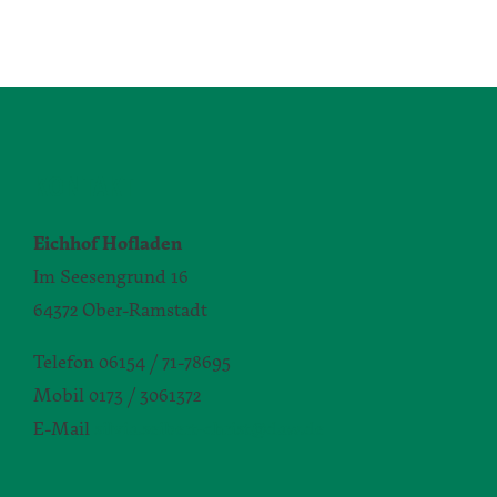
KONTAKT
Eichhof Hofladen
Im Seesengrund 16
64372 Ober-Ramstadt
Telefon 06154 / 71-78695
Mobil 0173 / 3061372
E-Mail
silvia.seibert-christ@daw.de