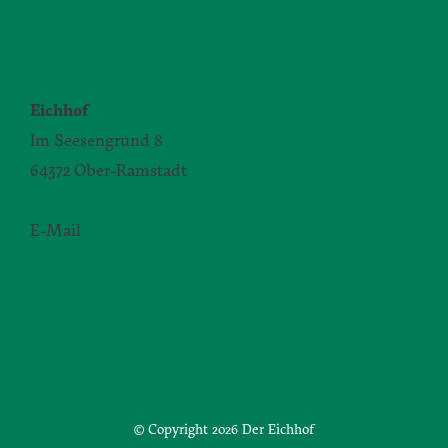
KONTAKT
Eichhof
Im Seesengrund 8
64372 Ober-Ramstadt
E-Mail
yvonne.zimmermann@daw.de
© Copyright
2026 Der Eichhof