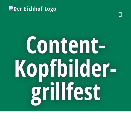
Skip
to
content
Content-
Kopfbilder-
grillfest