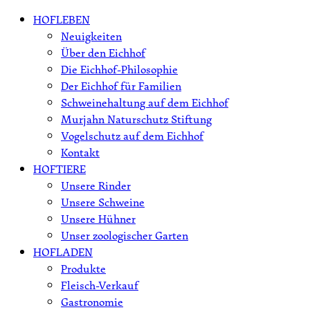
Skip
HOFLEBEN
to
Neuigkeiten
content
Über den Eichhof
Die Eichhof-Philosophie
Der Eichhof für Familien
Schweinehaltung auf dem Eichhof
Murjahn Naturschutz Stiftung
Vogelschutz auf dem Eichhof
Kontakt
HOFTIERE
Unsere Rinder
Unsere Schweine
Unsere Hühner
Unser zoologischer Garten
HOFLADEN
Produkte
Fleisch-Verkauf
Gastronomie