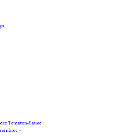
oder Tomaten-Sauce
uernbrot
»