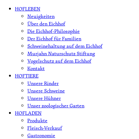
Skip
HOFLEBEN
to
Neuigkeiten
content
Über den Eichhof
Die Eichhof-Philosophie
Der Eichhof für Familien
Schweinehaltung auf dem Eichhof
Murjahn Naturschutz Stiftung
Vogelschutz auf dem Eichhof
Kontakt
HOFTIERE
Unsere Rinder
Unsere Schweine
Unsere Hühner
Unser zoologischer Garten
HOFLADEN
Produkte
Fleisch-Verkauf
Gastronomie