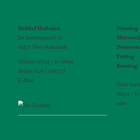
KONTAKT
ÖFFNUN
Eichhof Hofladen
Dienstag
Im Seesengrund 16
Mittwoc
64372 Ober-Ramstadt
Donnerst
Freitag
9
Telefon 06154 / 71-78695
Samstag
Mobil 0173 / 3061372
E-Mail
silvia.seibert-christ@daw.de
Oder nach
06154 / 7
oder
silvia.sei