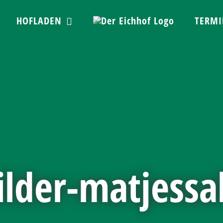
HOFLADEN
TERMI
lder-matjessa