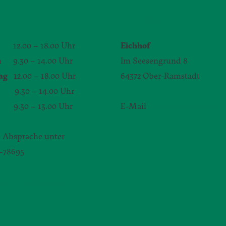
GSZEITEN
KONTAKT
12.00 – 18.00 Uhr
Eichhof
h
9.30 – 14.00 Uhr
Im Seesengrund 8
ag
12.00 – 18.00 Uhr
64372 Ober-Ramstadt
.30 – 14.00 Uhr
9.30 – 13.00 Uhr
E-Mail
yvonne.zimmerman
 Absprache unter
1–78695
bert-christ@daw.de