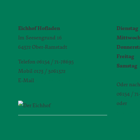
KONTAKT
ÖFFNUN
Eichhof Hofladen
Dienstag
Im Seesengrund 16
Mittwoc
64372 Ober-Ramstadt
Donnerst
Freitag
9
Telefon 06154 / 71-78695
Samstag
Mobil 0173 / 3061372
E-Mail
silvia.seibert-christ@daw.de
Oder nach
06154 / 7
oder
silvia.sei