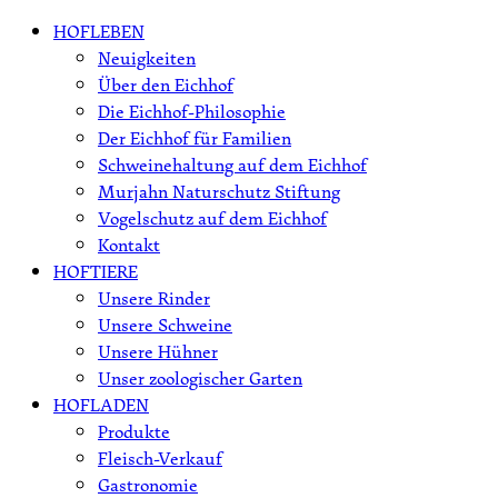
Skip
HOFLEBEN
to
Neuigkeiten
content
Über den Eichhof
Die Eichhof-Philosophie
Der Eichhof für Familien
Schweinehaltung auf dem Eichhof
Murjahn Naturschutz Stiftung
Vogelschutz auf dem Eichhof
Kontakt
HOFTIERE
Unsere Rinder
Unsere Schweine
Unsere Hühner
Unser zoologischer Garten
HOFLADEN
Produkte
Fleisch-Verkauf
Gastronomie