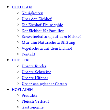
Skip
HOFLEBEN
to
Neuigkeiten
content
Über den Eichhof
Die Eichhof-Philosophie
Der Eichhof für Familien
Schweinehaltung auf dem Eichhof
Murjahn Naturschutz Stiftung
Vogelschutz auf dem Eichhof
Kontakt
HOFTIERE
Unsere Rinder
Unsere Schweine
Unsere Hühner
Unser zoologischer Garten
HOFLADEN
Produkte
Fleisch-Verkauf
Gastronomie