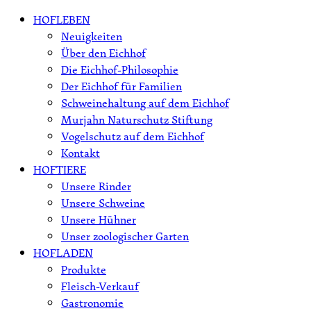
Skip
HOFLEBEN
to
Neuigkeiten
content
Über den Eichhof
Die Eichhof-Philosophie
Der Eichhof für Familien
Schweinehaltung auf dem Eichhof
Murjahn Naturschutz Stiftung
Vogelschutz auf dem Eichhof
Kontakt
HOFTIERE
Unsere Rinder
Unsere Schweine
Unsere Hühner
Unser zoologischer Garten
HOFLADEN
Produkte
Fleisch-Verkauf
Gastronomie