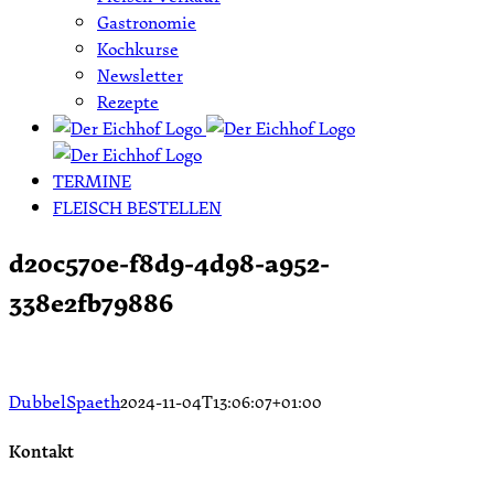
Gastronomie
Kochkurse
Newsletter
Rezepte
TERMINE
FLEISCH BESTELLEN
d20c570e-f8d9-4d98-a952-
338e2fb79886
DubbelSpaeth
2024-11-04T13:06:07+01:00
Kontakt