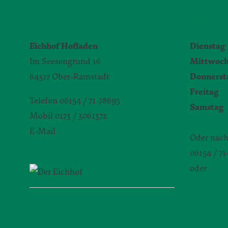
KONTAKT
ÖFFNUN
Eichhof Hofladen
Dienstag
Im Seesengrund 16
Mittwoc
64372 Ober-Ramstadt
Donnerst
Freitag
9
Telefon 06154 / 71-78695
Samstag
Mobil 0173 / 3061372
E-Mail
silvia.seibert-christ@daw.de
Oder nach
06154 / 7
oder
silvia.sei