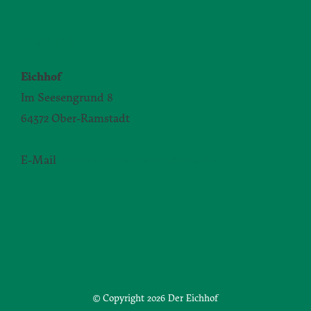
KONTAKT
Eichhof
Im Seesengrund 8
64372 Ober-Ramstadt
E-Mail
yvonne.zimmermann@daw.de
© Copyright
2026 Der Eichhof