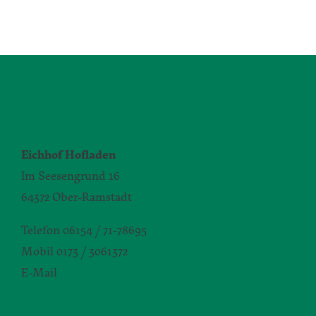
KONTAKT
Eichhof Hofladen
Im Seesengrund 16
64372 Ober-Ramstadt
Telefon 06154 / 71-78695
Mobil 0173 / 3061372
E-Mail
silvia.seibert-christ@daw.de