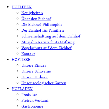
Skip
HOFLEBEN
to
Neuigkeiten
content
Über den Eichhof
Die Eichhof-Philosophie
Der Eichhof für Familien
Schweinehaltung auf dem Eichhof
Murjahn Naturschutz Stiftung
Vogelschutz auf dem Eichhof
Kontakt
HOFTIERE
Unsere Rinder
Unsere Schweine
Unsere Hühner
Unser zoologischer Garten
HOFLADEN
Produkte
Fleisch-Verkauf
Gastronomie