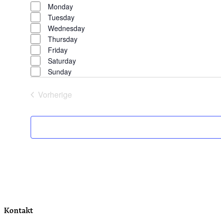
Day
filter
Close
Monday
filter
Tuesday
Wednesday
Thursday
Friday
Saturday
Sunday
Vorherige
Veranstaltungen
Kontakt