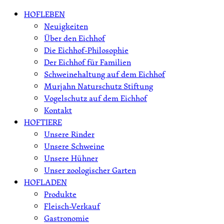
Skip
HOFLEBEN
to
Neuigkeiten
content
Über den Eichhof
Die Eichhof-Philosophie
Der Eichhof für Familien
Schweinehaltung auf dem Eichhof
Murjahn Naturschutz Stiftung
Vogelschutz auf dem Eichhof
Kontakt
HOFTIERE
Unsere Rinder
Unsere Schweine
Unsere Hühner
Unser zoologischer Garten
HOFLADEN
Produkte
Fleisch-Verkauf
Gastronomie