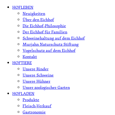
Skip
HOFLEBEN
to
Neuigkeiten
content
Über den Eichhof
Die Eichhof-Philosophie
Der Eichhof für Familien
Schweinehaltung auf dem Eichhof
Murjahn Naturschutz Stiftung
Vogelschutz auf dem Eichhof
Kontakt
HOFTIERE
Unsere Rinder
Unsere Schweine
Unsere Hühner
Unser zoologischer Garten
HOFLADEN
Produkte
Fleisch-Verkauf
Gastronomie