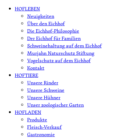
Skip
HOFLEBEN
to
Neuigkeiten
content
Über den Eichhof
Die Eichhof-Philosophie
Der Eichhof für Familien
Schweinehaltung auf dem Eichhof
Murjahn Naturschutz Stiftung
Vogelschutz auf dem Eichhof
Kontakt
HOFTIERE
Unsere Rinder
Unsere Schweine
Unsere Hühner
Unser zoologischer Garten
HOFLADEN
Produkte
Fleisch-Verkauf
Gastronomie